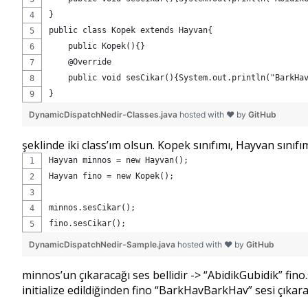
}
public class Kopek extends Hayvan{
    public Kopek(){} 
    @Override
    public void sesCikar(){System.out.println("BarkHa
}
DynamicDispatchNedir-Classes.java
hosted with ❤ by
GitHub
şeklinde iki class’ım olsun. Kopek sınıfımı, Hayvan sınıf
Hayvan minnos = new Hayvan();
Hayvan fino = new Kopek();
minnos.sesCikar();
fino.sesCikar();
DynamicDispatchNedir-Sample.java
hosted with ❤ by
GitHub
minnos’un çıkaracağı ses bellidir -> “AbidikGubidik” fino
initialize edildiğinden fino “BarkHavBarkHav” sesi çıkara