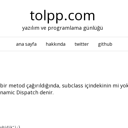
tolpp.com
yazılım ve programlama günlüğü
ana sayfa
hakkında
twitter
github
 bir metod çağırıldığında, subclass içindekinin mi yo
ynamic Dispatch denir.
Gubidik");}