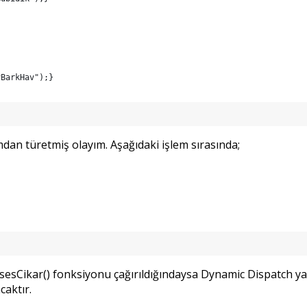
vBarkHav");}
ımdan türetmiş olayım. Aşağıdaki işlem sırasında;
.sesCikar() fonksiyonu çağırıldığındaysa Dynamic Dispatch yapı
caktır.