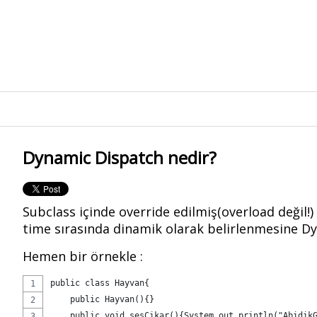
Dynamic Dispatch nedir?
Subclass içinde override edilmiş(overload değil!)
time sırasında dinamik olarak belirlenmesine D
Hemen bir örnekle :
public class Hayvan{
    public Hayvan(){}
    public void sesCikar(){System.out.println("Abidik