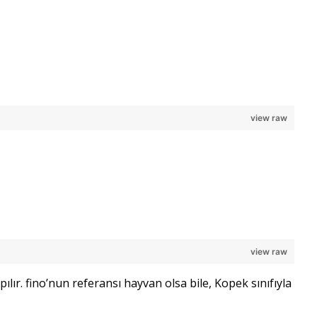
view raw
view raw
lır. fino’nun referansı hayvan olsa bile, Kopek sınıfıyla