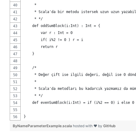
     * 
     * Scala'da bir metodu istersek uzun uzun yazabi
     * */
    def oddSumBlock(i:Int) : Int = {
        var r : Int = 0
        if( i%2 != 0 ) r = i
        return r
    }
    /*
     * Değer çift ise ilgili değeri, değil ise 0 dön
     * 
     * Scala'da metodları bu kadarcık yazmamız da mü
     * */
    def evenSumBlock(i:Int) = if (i%2 == 0) i else 0
}
ByNameParameterExample.scala
hosted with ❤ by
GitHub