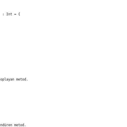
) : Int = {
toplayan metod.
öndüren metod.