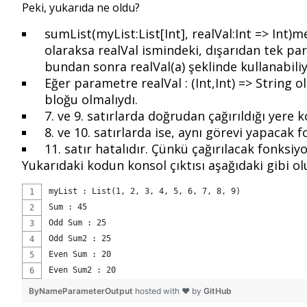
Peki, yukarıda ne oldu?
sumList(myList:List[Int], realVal:Int => Int)
olaraksa realVal ismindeki, dışarıdan tek par
bundan sonra realVal(a) şeklinde kullanabili
Eğer parametre realVal : (Int,Int) => String
bloğu olmalıydı.
7. ve 9. satırlarda doğrudan çağırıldığı yere k
8. ve 10. satırlarda ise, aynı görevi yapacak
11. satır hatalıdır. Çünkü çağırılacak fonksi
Yukarıdaki kodun konsol çıktısı aşağıdaki gibi olu
myList : List(1, 2, 3, 4, 5, 6, 7, 8, 9)
Sum : 45
Odd Sum : 25
Odd Sum2 : 25
Even Sum : 20
Even Sum2 : 20
ByNameParameterOutput
hosted with ❤ by
GitHub