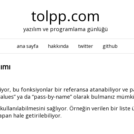
tolpp.com
yazılım ve programlama günlüğü
ana sayfa
hakkında
twitter
github
nımı
iliyor, bu fonksiyonlar bir referansa atanabiliyor ve
n values” ya da “pass-by-name” olarak bulmanız mümk
 kullanılabilmesini sağlıyor. Örneğin verilen bir lis
pan hale getirilebiliyor.