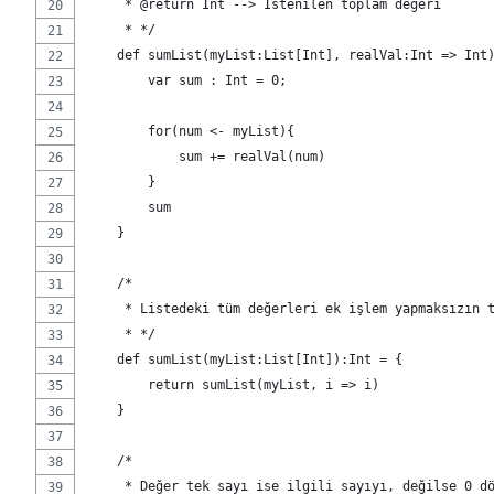
     * @return Int --> İstenilen toplam değeri
     * */
    def sumList(myList:List[Int], realVal:Int => Int
        var sum : Int = 0;
        for(num <- myList){
            sum += realVal(num)
        }
        sum
    }
    /*
     * Listedeki tüm değerleri ek işlem yapmaksızın 
     * */
    def sumList(myList:List[Int]):Int = {
        return sumList(myList, i => i)
    }
    /*
     * Değer tek sayı ise ilgili sayıyı, değilse 0 d