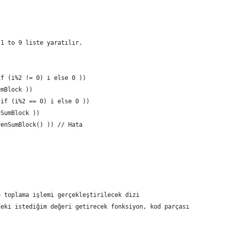
 1 to 9 liste yaratılır.
if (i%2 != 0) i else 0 ))
umBlock ))
 if (i%2 == 0) i else 0 ))
nSumBlock ))
venSumBlock() )) // Hata
e toplama işlemi gerçekleştirilecek dizi
deki istediğim değeri getirecek fonksiyon, kod parçası