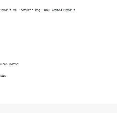
liyoruz ve "return" koşulunu koyabiliyoruz.
düren metod
mkün.