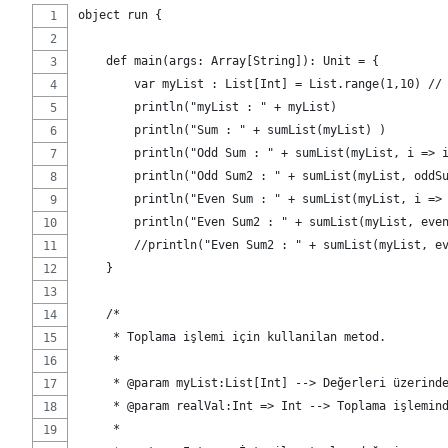
object run {
    def main(args: Array[String]): Unit = {
        var myList : List[Int] = List.range(1,10) //
        println("myList : " + myList)
        println("Sum : " + sumList(myList) )
        println("Odd Sum : " + sumList(myList, i => 
        println("Odd Sum2 : " + sumList(myList, oddS
        println("Even Sum : " + sumList(myList, i =>
        println("Even Sum2 : " + sumList(myList, eve
        //println("Even Sum2 : " + sumList(myList, e
    }
    /*
     * Toplama işlemi için kullanilan metod.
     * 
     * @param myList:List[Int] --> Değerleri üzerind
     * @param realVal:Int => Int --> Toplama işlemin
     * 